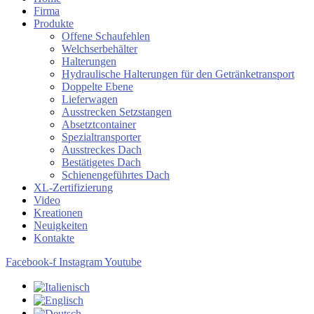
Firma
Produkte
Offene Schaufehlen
Welchserbehälter
Halterungen
Hydraulische Halterungen für den Getränketransport
Doppelte Ebene
Lieferwagen
Ausstrecken Setzstangen
Absetztcontainer
Spezialtransporter
Ausstreckes Dach
Bestätigetes Dach
Schienengeführtes Dach
XL-Zertifizierung
Video
Kreationen
Neuigkeiten
Kontakte
Facebook-f
Instagram
Youtube