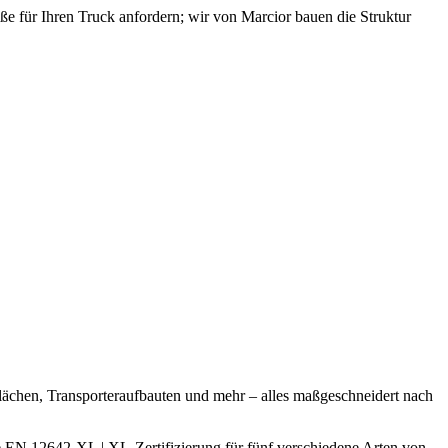
e für Ihren Truck anfordern; wir von Marcior bauen die Struktur
chen, Transporteraufbauten und mehr – alles maßgeschneidert nach
ie EN 12642-XL | XL-Zertifizierung für fünf verschiedene Arten von