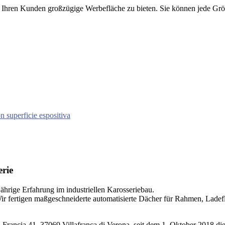
 Ihren Kunden großzügige Werbefläche zu bieten. Sie können jede Größ
erie
jährige Erfahrung im industriellen Karosseriebau.
rtigen maßgeschneiderte automatisierte Dächer für Rahmen, Ladeflä
 Francia 41, 37069 Villafranca di Verona, seit dem 1. Oktober 2018 d