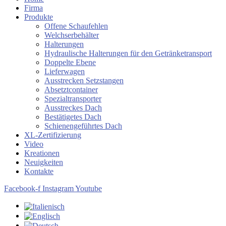
Firma
Produkte
Offene Schaufehlen
Welchserbehälter
Halterungen
Hydraulische Halterungen für den Getränketransport
Doppelte Ebene
Lieferwagen
Ausstrecken Setzstangen
Absetztcontainer
Spezialtransporter
Ausstreckes Dach
Bestätigetes Dach
Schienengeführtes Dach
XL-Zertifizierung
Video
Kreationen
Neuigkeiten
Kontakte
Facebook-f
Instagram
Youtube