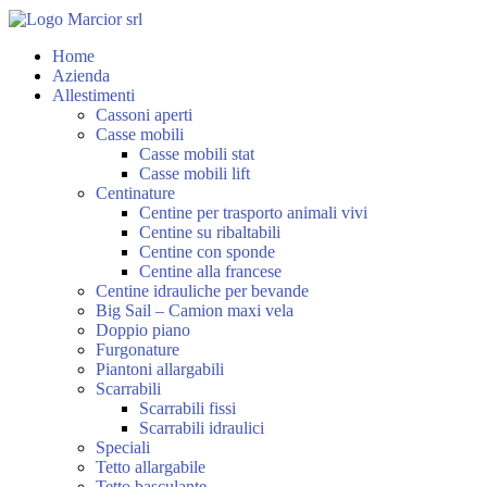
Home
Azienda
Allestimenti
Cassoni aperti
Casse mobili
Casse mobili stat
Casse mobili lift
Centinature
Centine per trasporto animali vivi
Centine su ribaltabili
Centine con sponde
Centine alla francese
Centine idrauliche per bevande
Big Sail – Camion maxi vela
Doppio piano
Furgonature
Piantoni allargabili
Scarrabili
Scarrabili fissi
Scarrabili idraulici
Speciali
Tetto allargabile
Tetto basculante