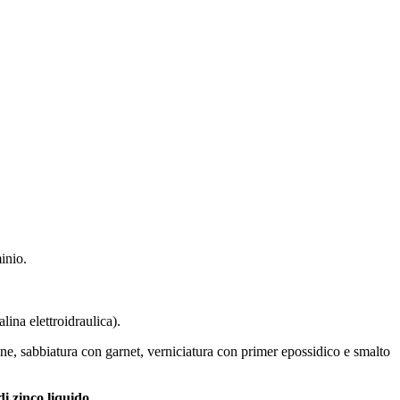
minio.
alina elettroidraulica).
zione, sabbiatura con garnet, verniciatura con primer epossidico e smalto
i zinco liquido.