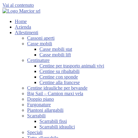
Vai al contenuto
Home
Azienda
Allestimenti
Cassoni aperti
Casse mobili
Casse mobili stat
Casse mobili lift
Centinature
Centine per trasporto animali vivi
Centine su ribaltabili
Centine con sponde
Centine alla francese
Centine idrauliche per bevande
Big Sail – Camion maxi vela
Doppio piano
Furgonature
Piantoni allargabili
Scarrabili
Scarrabili fissi
Scarrabili idraulici
Speciali
Tetto allargabile