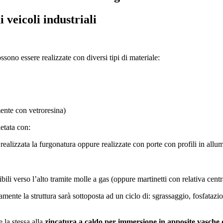
 veicoli industriali
 possono essere realizzate con diversi tipi di materiale:
mente con vetroresina)
etata con:
a realizzata la furgonatura oppure realizzate con porte con profili in allu
ibili verso l’alto tramite molle a gas (oppure martinetti con relativa centr
ivamente la struttura sarà sottoposta ad un ciclo di: sgrassaggio, fosfata
e la stessa alla
zincatura a caldo per immersione in apposite vasche d