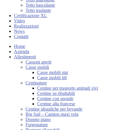
Tetto basculante
Tetto traslante
Certificazione XL
Video
Realizzazioni
News
Contatti
Home
Azienda
Allestimenti
Cassoni aperti
Casse mobili
Casse mobili stat
Casse mobili lift
Centinature
Centine per trasporto animali vivi
Centine su ribaltabili
Centine con sponde
Centine alla francese
Centine idrauliche per bevande
Big Sail – Camion maxi vela
Doppio piano
Furgonature
Piantoni allargabili