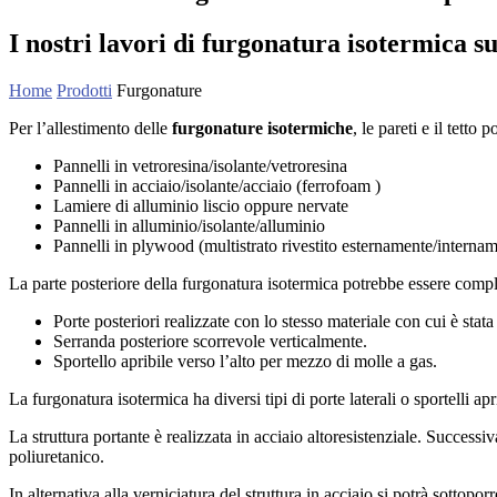
I nostri lavori di furgonatura isotermica sui
Home
Prodotti
Furgonature
Per l’allestimento delle
furgonature isotermiche
, le pareti e il tetto
Pannelli in vetroresina/isolante/vetroresina
Pannelli in acciaio/isolante/acciaio (ferrofoam )
Lamiere di alluminio liscio oppure nervate
Pannelli in alluminio/isolante/alluminio
Pannelli in plywood (multistrato rivestito esternamente/interna
La parte posteriore della furgonatura isotermica potrebbe essere compl
Porte posteriori realizzate con lo stesso materiale con cui è stat
Serranda posteriore scorrevole verticalmente.
Sportello apribile verso l’alto per mezzo di molle a gas.
La furgonatura isotermica ha diversi tipi di porte laterali o sportelli apr
La struttura portante è realizzata in acciaio altoresistenziale. Success
poliuretanico.
In alternativa alla verniciatura del struttura in acciaio si potrà sottoporr