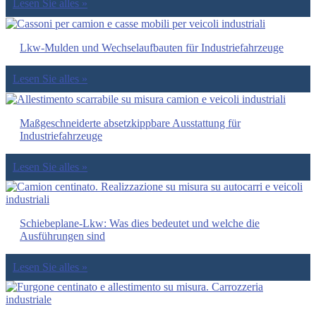
Lesen Sie alles »
Lkw-Mulden und Wechselaufbauten für Industriefahrzeuge
Lesen Sie alles »
Maßgeschneiderte absetzkippbare Ausstattung für
Industriefahrzeuge
Lesen Sie alles »
Schiebeplane-Lkw: Was dies bedeutet und welche die
Ausführungen sind
Lesen Sie alles »