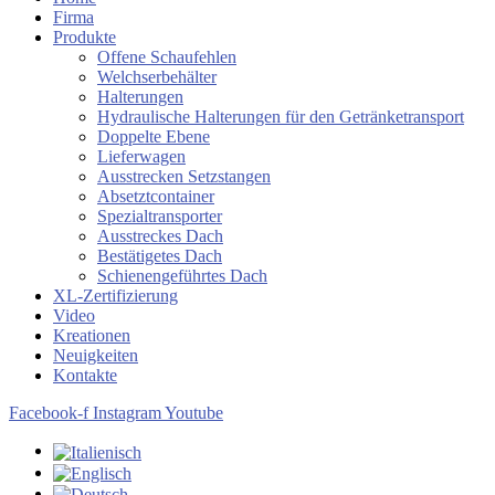
Firma
Produkte
Offene Schaufehlen
Welchserbehälter
Halterungen
Hydraulische Halterungen für den Getränketransport
Doppelte Ebene
Lieferwagen
Ausstrecken Setzstangen
Absetztcontainer
Spezialtransporter
Ausstreckes Dach
Bestätigetes Dach
Schienengeführtes Dach
XL-Zertifizierung
Video
Kreationen
Neuigkeiten
Kontakte
Facebook-f
Instagram
Youtube