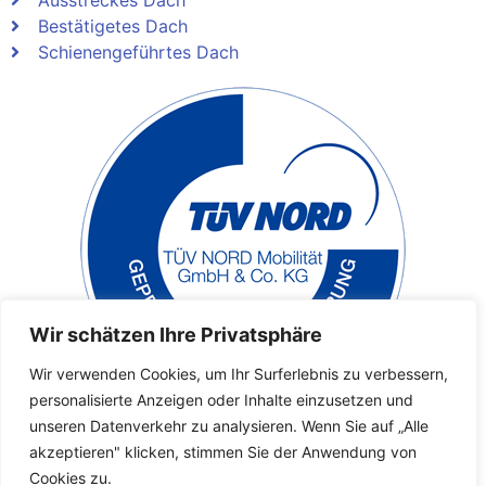
Ausstreckes Dach
Bestätigetes Dach
Schienengeführtes Dach
Wir schätzen Ihre Privatsphäre
Wir verwenden Cookies, um Ihr Surferlebnis zu verbessern,
personalisierte Anzeigen oder Inhalte einzusetzen und
unseren Datenverkehr zu analysieren. Wenn Sie auf „Alle
Copyright 2023 © Alle Rechte vorbehalten. |
akzeptieren" klicken, stimmen Sie der Anwendung von
Umsatzsteuer-Identifikationsnummer: 03223870233 |
Cookies zu.